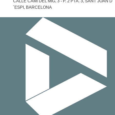
CALLE CAMI DEL MIG, 3 - P. 2 PTA. 3, SANT JOAN D
´ESPI, BARCELONA